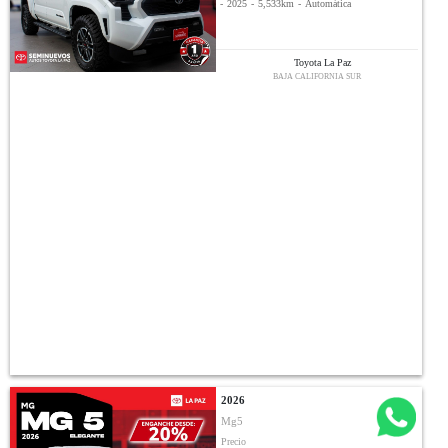
-
2025
-
5,533km
-
Automática
Toyota La Paz
BAJA CALIFORNIA SUR
2026
Mg5
Precio