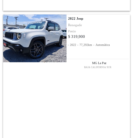
2022 Jeep
Renegade
Precio
$ 319,900
-
2022
-
77,292km
-
Automática
MG La Paz
BAJA CALIFORNIA SUR