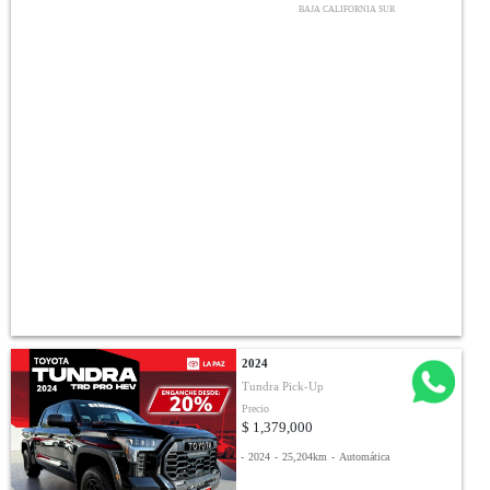
BAJA CALIFORNIA SUR
2024
Tundra Pick-Up
Precio
$ 1,379,000
-
2024
-
25,204km
-
Automática