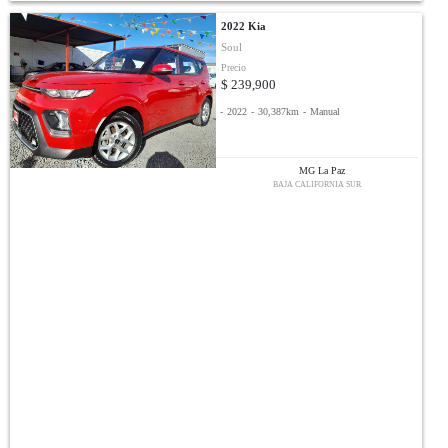
2022 Kia
Soul
Precio
$ 239,900
-
2022
-
30,387km
-
Manual
MG La Paz
BAJA CALIFORNIA SUR