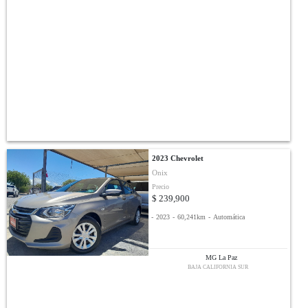
2023 Chevrolet
Onix
Precio
$ 239,900
-
2023
-
60,241km
-
Automática
MG La Paz
BAJA CALIFORNIA SUR