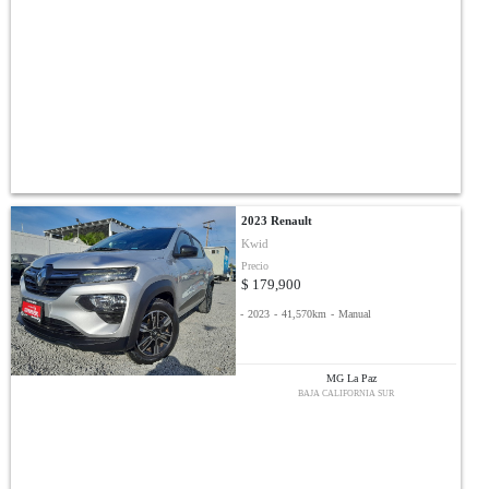
2023 Renault
Kwid
Precio
$ 179,900
-
2023
-
41,570km
-
Manual
MG La Paz
BAJA CALIFORNIA SUR