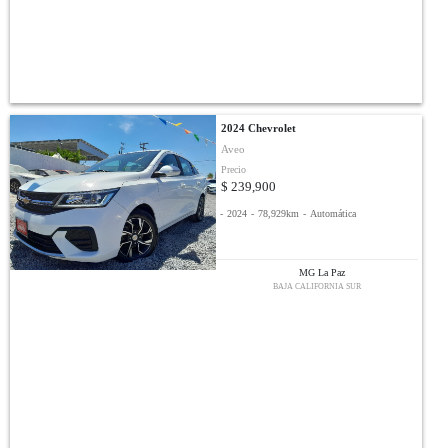
2024 Chevrolet
Aveo
Precio
$ 239,900
-
2024
-
78,929km
-
Automática
MG La Paz
BAJA CALIFORNIA SUR