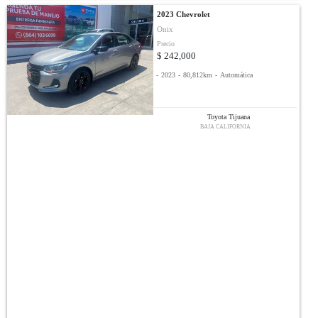
2023 Chevrolet
Onix
Precio
$ 242,000
-
2023
-
80,812km
-
Automática
Toyota Tijuana
BAJA CALIFORNIA