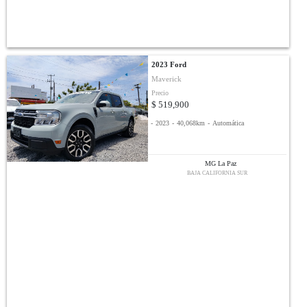
2023 Ford
Maverick
Precio
$ 519,900
-
2023
-
40,068km
-
Automática
MG La Paz
BAJA CALIFORNIA SUR