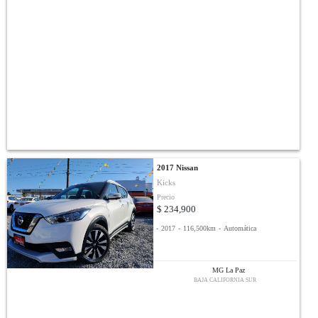
2017 Nissan
Kicks
Precio
$ 234,900
-
2017
-
116,500km
-
Automática
MG La Paz
BAJA CALIFORNIA SUR