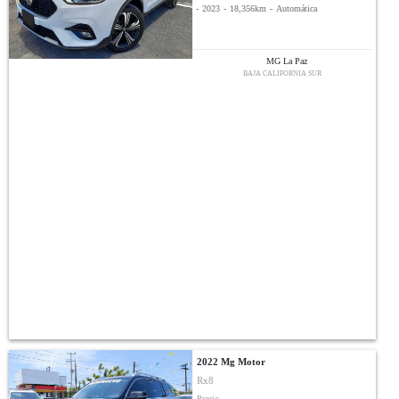
-
2023
-
18,356km
-
Automática
MG La Paz
BAJA CALIFORNIA SUR
2022 Mg Motor
Rx8
Precio