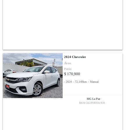
2024 Chevrolet
Aveo
Precio
$ 170,900
-
2024
-
72,149km
-
Manual
MG La Paz
BAJA CALIFORNIA SUR