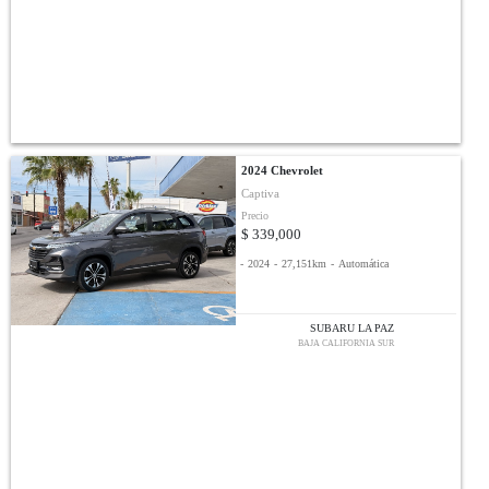
2024 Chevrolet
Captiva
Precio
$ 339,000
-
2024
-
27,151km
-
Automática
SUBARU LA PAZ
BAJA CALIFORNIA SUR