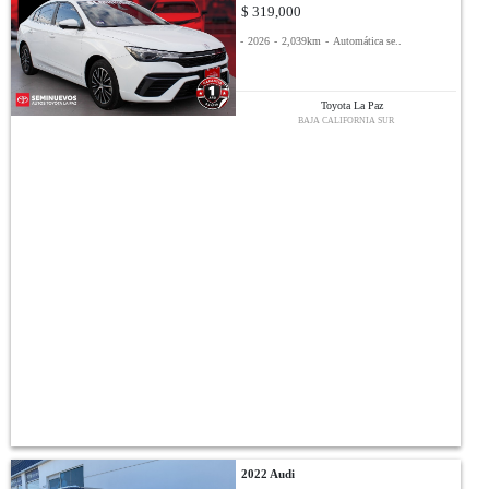
$ 319,000
-
2026
-
2,039km
-
Automática se..
Toyota La Paz
BAJA CALIFORNIA SUR
2022 Audi