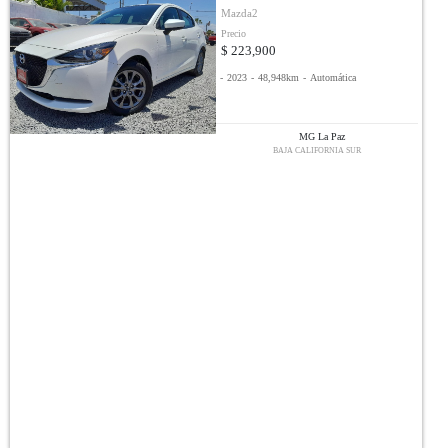
Mazda2
Precio
$ 223,900
-
2023
-
48,948km
-
Automática
MG La Paz
BAJA CALIFORNIA SUR