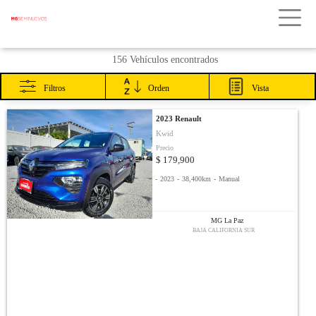
156 Vehículos encontrados
Filtros
Orden
Vista
2023 Renault
Kwid
Precio
$ 179,900
-
2023
-
38,400km
-
Manual
MG La Paz
BAJA CALIFORNIA SUR