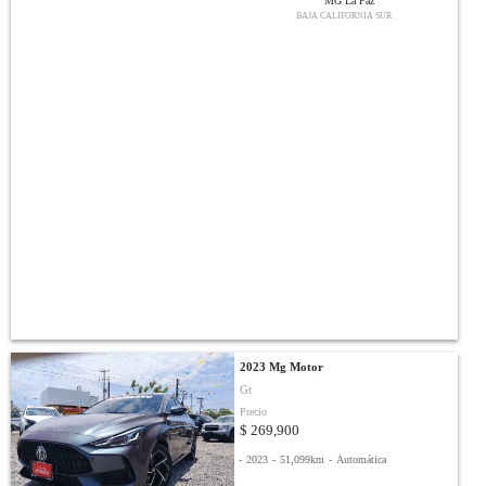
MG La Paz
BAJA CALIFORNIA SUR
2023 Mg Motor
Gt
Precio
$ 269,900
-
2023
-
51,099km
-
Automática