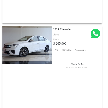
2024 Chevrolet
Aveo
Precio
$ 265,900
-
2024
-
73,159km
-
Automática
Honda La Paz
BAJA CALIFORNIA SUR