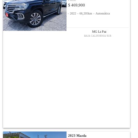
$ 469,900
-
2022
-
66,205km
-
Automática
MG La Paz
BAJA CALIFORNIA SUR
2023 Mazda