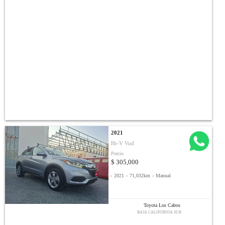
2021
Hr-V Vud
Precio
$ 305,000
-
2021
-
71,032km
-
Manual
Toyota Los Cabos
BAJA CALIFORNIA SUR