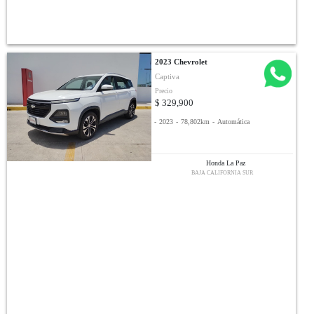
2023 Chevrolet
Captiva
Precio
$ 329,900
-
2023
-
78,802km
-
Automática
Honda La Paz
BAJA CALIFORNIA SUR