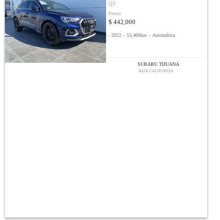
Q3
Precio
$ 442,000
-
2022
-
53,400km
-
Automática
SUBARU TIJUANA
BAJA CALIFORNIA