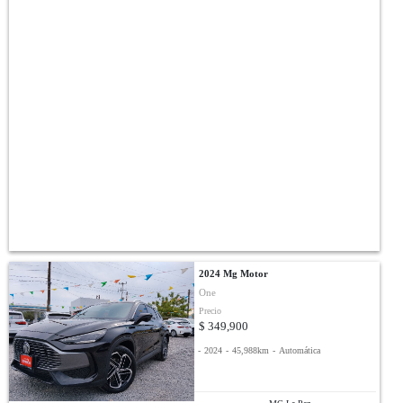
2024 Mg Motor
One
Precio
$ 349,900
-
2024
-
45,988km
-
Automática