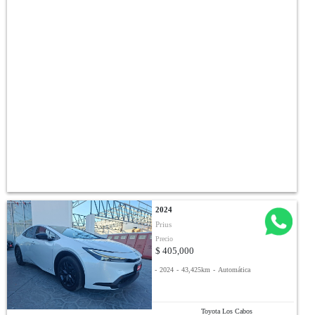
2024
Prius
Precio
$ 405,000
-
2024
-
43,425km
-
Automática
Toyota Los Cabos