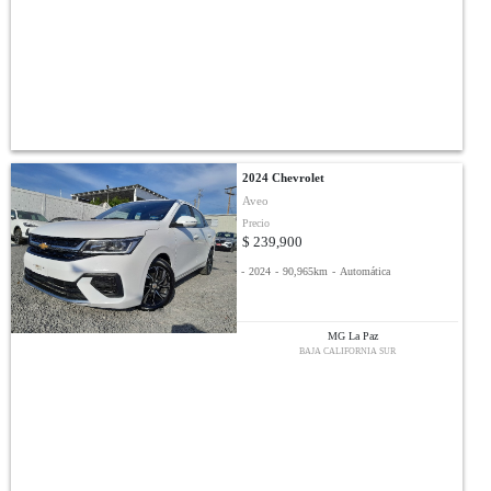
2024 Chevrolet
Aveo
Precio
$ 239,900
-
2024
-
90,965km
-
Automática
MG La Paz
BAJA CALIFORNIA SUR