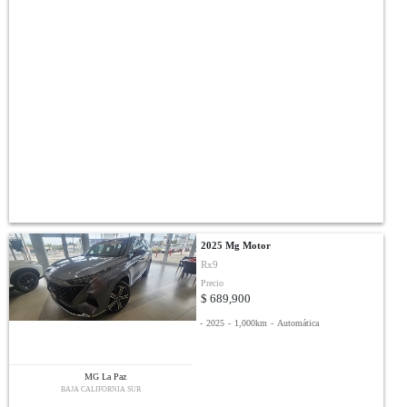
2025 Mg Motor
Rx9
Precio
$ 689,900
-
2025
-
1,000km
-
Automática
MG La Paz
BAJA CALIFORNIA SUR